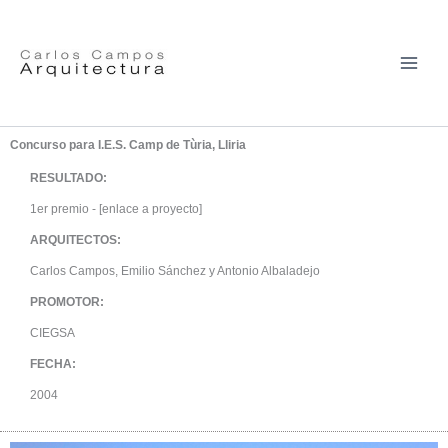
Ir
al
contenido
Concurso para I.E.S. Camp de Tùria, Lliria
RESULTADO:
1er premio - [enlace a proyecto]
ARQUITECTOS:
Carlos Campos, Emilio Sánchez y Antonio Albaladejo
PROMOTOR:
CIEGSA
FECHA:
2004